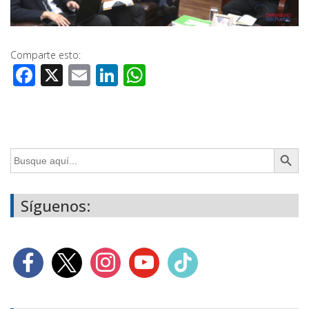
Comparte esto:
Facebook
X
Email
LinkedIn
WhatsApp
Botón de búsq
Buscar:
Síguenos: