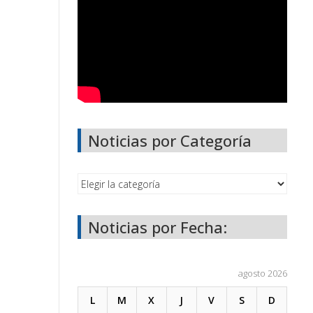
Noticias por Categoría
Noticias por Fecha:
agosto 2026
L
M
X
J
V
S
D