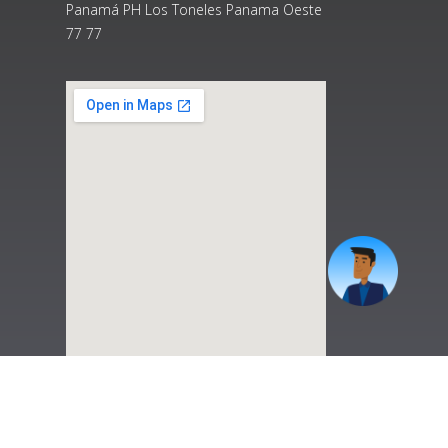
Panamá PH Los Toneles Panama Oeste
77 77
|
Preguntas Frecuentes
|
Contáctenos
|
Correo