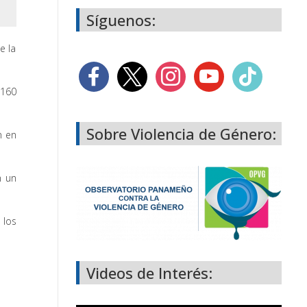
Síguenos:
e la
 160
Sobre Violencia de Género:
n en
n un
 los
Videos de Interés: