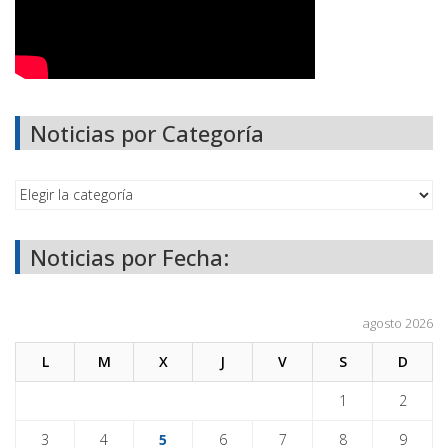
Noticias por Categoría
Noticias por Fecha:
agosto 2026
L
M
X
J
V
S
D
1
2
3
4
5
6
7
8
9