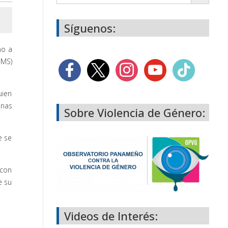
Síguenos:
no a
OMS)
uien
onas
Sobre Violencia de Género:
e se
 con
e su
Videos de Interés: