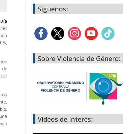
Síguenos:
 Día
ones
ción
tes,
Sobre Violencia de Género:
ción
o de
ciar
tros
nte,
ble,
 una
Videos de Interés:
tado