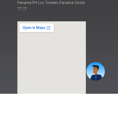
Panamá PH Los Toneles Panama Oeste
77 77
|
Preguntas Frecuentes
|
Contáctenos
|
Correo