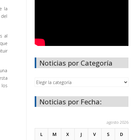
e la
 del
s al
 que
tuir
Noticias por Categoría
 una
esta
 los
Noticias por Fecha:
agosto 2026
L
M
X
J
V
S
D