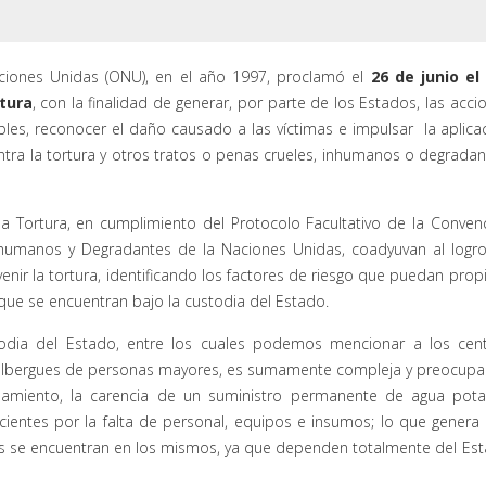
ciones Unidas (ONU), en el año 1997, proclamó el
26 de junio el
rtura
, con la finalidad de generar, por parte de los Estados, las acci
bles, reconocer el daño causado a las víctimas e impulsar la aplica
tra la tortura y otros tratos o penas crueles, inhumanos o degradan
a Tortura, en cumplimiento del Protocolo Facultativo de la Conven
 Inhumanos y Degradantes de la Naciones Unidas, coadyuvan al logr
enir la tortura, identificando los factores de riesgo que puedan propi
 que se encuentran bajo la custodia del Estado.
stodia del Estado, entre los cuales podemos mencionar a los cen
 y albergues de personas mayores, es sumamente compleja y preocupa
namiento, la carencia de un suministro permanente de agua pota
uficientes por la falta de personal, equipos e insumos; lo que genera
es se encuentran en los mismos, ya que dependen totalmente del Es