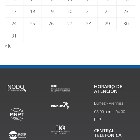
17
18
19
20
21
22
23
24
25
26
27
28
29
30
31
« Jul
HORARIO DE
ATENCIÓN
Lunes - Viernes
08:00 a.m. - 04:00
p.m.
CENTRAL
TELEFÓNICA