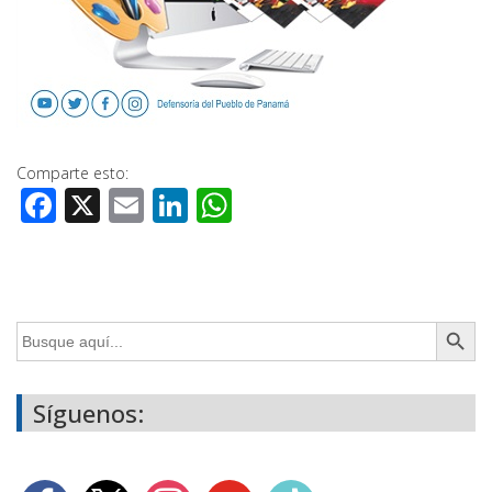
Comparte esto:
Facebook
X
Email
LinkedIn
WhatsApp
Botón de búsq
Buscar:
Síguenos: