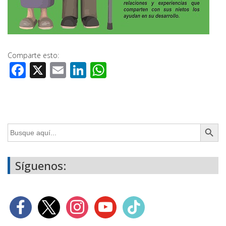
Comparte esto:
Facebook
X
Email
LinkedIn
WhatsApp
Botón de búsq
Buscar:
Síguenos: