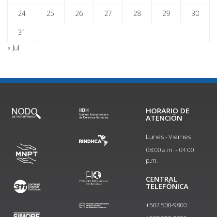
24
25
26
27
28
29
30
31
« Jul
HORARIO DE
ATENCIÓN
Lunes - Viernes
08:00 a.m. - 04:00
p.m.
CENTRAL
TELEFÓNICA
+507 500-9800