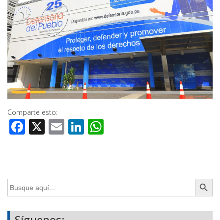
Comparte esto:
Facebook
X
Email
LinkedIn
WhatsApp
Botón de búsq
Buscar:
Síguenos: