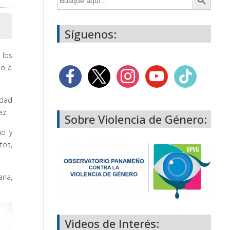
Síguenos:
 los
do a
idad
ez.
Sobre Violencia de Género:
ño y
tos,
ana,
Videos de Interés: