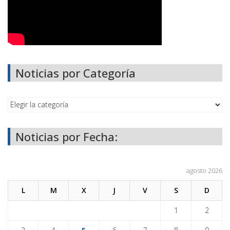
Noticias por Categoría
Noticias por Fecha:
agosto 2026
L
M
X
J
V
S
D
1
2