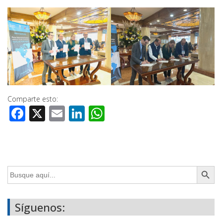
Comparte esto:
Facebook
X
Email
LinkedIn
WhatsApp
Botón de búsq
Buscar:
Síguenos: