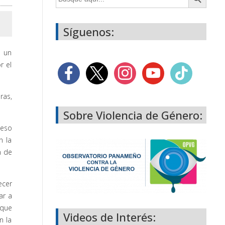
Síguenos:
n un
r el
ras,
Sobre Violencia de Género:
ceso
n la
n de
ecer
ar a
 que
Videos de Interés:
n la