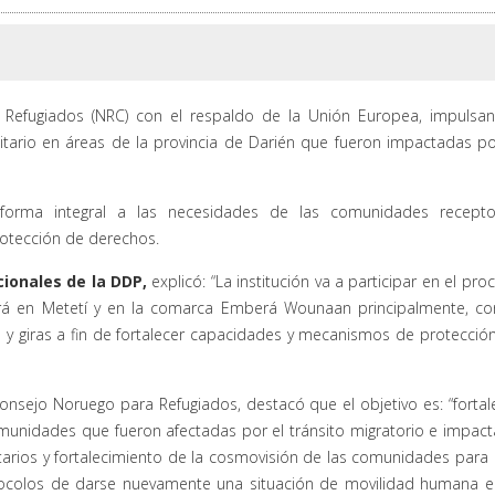
 Refugiados (NRC) con el respaldo de la Unión Europea, impulsa
itario en áreas de la provincia de Darién que fueron impactadas po
 forma integral a las necesidades de las comunidades recepto
protección de derechos.
cionales de la DDP
,
explicó: “La institución va a participar en el pro
rá en Metetí y en la comarca Emberá Wounaan principalmente, co
es y giras a fin de fortalecer capacidades y mecanismos de protecció
nsejo Noruego para Refugiados, destacó que el objetivo es: “fortal
omunidades que fueron afectadas por el tránsito migratorio e impact
itarios y fortalecimiento de la cosmovisión de las comunidades para
tocolos de darse nuevamente una situación de movilidad humana e