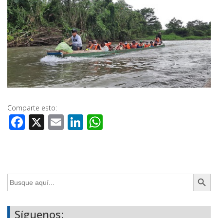
Comparte esto:
Facebook
X
Email
LinkedIn
WhatsApp
Botón de búsq
Buscar:
Síguenos: