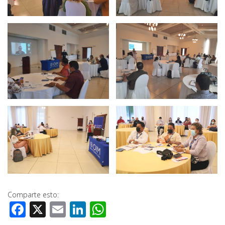
Comparte esto:
Facebook
X
Email
LinkedIn
WhatsApp