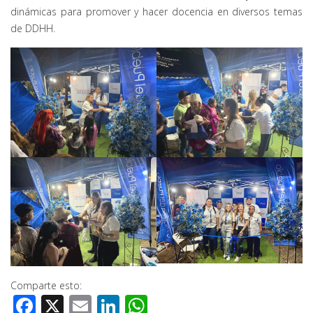
dinámicas para promover y hacer docencia en diversos temas
de DDHH.
Comparte esto:
Facebook
X
Email
LinkedIn
WhatsApp