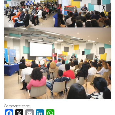
Comparte esto:
Facebook
X
Email
LinkedIn
WhatsApp