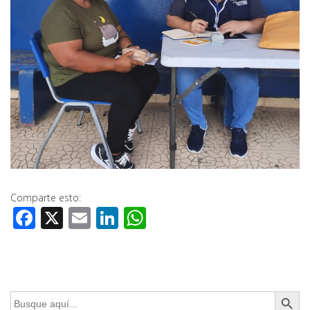
Comparte esto:
Facebook
X
Email
LinkedIn
WhatsApp
Botón de búsq
Buscar: