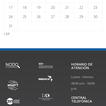
17
18
19
20
21
22
23
24
25
26
27
28
29
30
31
« Jul
HORARIO DE
ATENCIÓN
Lunes - Viernes
08:00 a.m. - 04:00
p.m.
CENTRAL
TELEFÓNICA