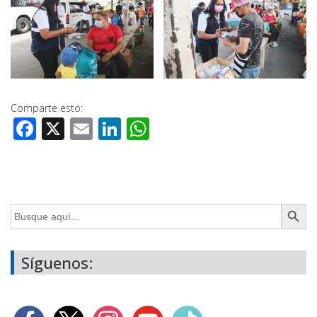
Comparte esto:
Facebook
X
Email
LinkedIn
WhatsApp
Botón de búsq
Buscar:
Síguenos: