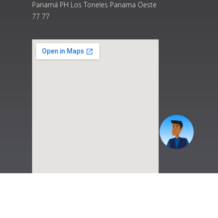
Panamá PH Los Toneles Panama Oeste
77 77
|
Preguntas Frecuentes
|
Contáctenos
|
Correo