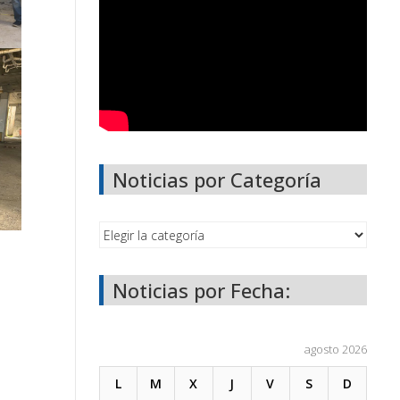
Noticias por Categoría
Noticias por Fecha:
agosto 2026
L
M
X
J
V
S
D