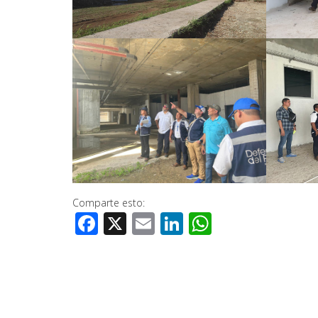
Comparte esto:
Facebook
X
Email
LinkedIn
WhatsApp