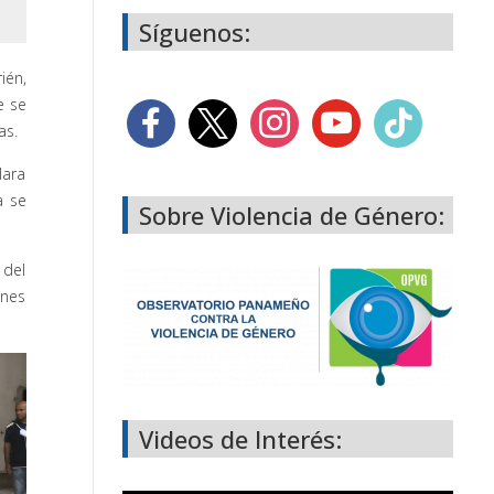
Síguenos:
ién,
e se
as.
lara
a se
Sobre Violencia de Género:
 del
ones
Videos de Interés: