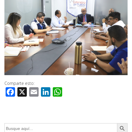
Comparte esto:
Facebook
X
Email
LinkedIn
WhatsApp
Botón de búsq
Buscar: