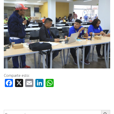
Comparte esto:
Facebook
X
Email
LinkedIn
WhatsApp
Botón de búsq
Buscar: