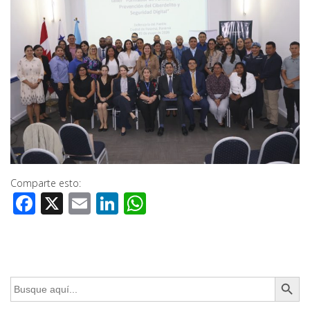
Comparte esto:
Facebook
X
Email
LinkedIn
WhatsApp
Botón de búsq
Buscar: