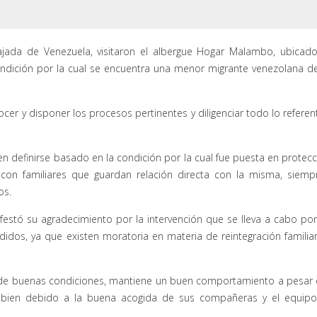
jada de Venezuela, visitaron el albergue Hogar Malambo, ubicad
 condición por la cual se encuentra una menor migrante venezolana d
cer y disponer los procesos pertinentes y diligenciar todo lo referen
n definirse basado en la condición por la cual fue puesta en protecc
con familiares que guardan relación directa con la misma, siemp
os.
festó su agradecimiento por la intervención que se lleva a cabo por
idos, ya que existen moratoria en materia de reintegración familia
 de buenas condiciones, mantiene un buen comportamiento a pesar
e bien debido a la buena acogida de sus compañeras y el equip