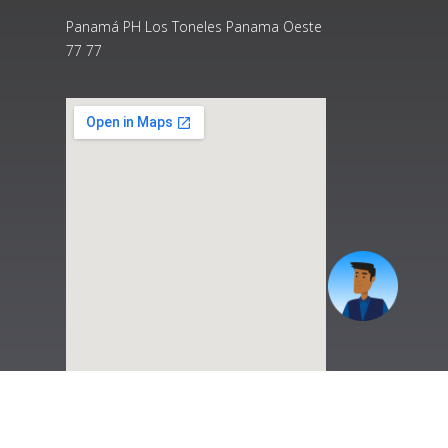
Panamá PH Los Toneles Panama Oeste
77 77
|
Preguntas Frecuentes
|
Contáctenos
|
Correo