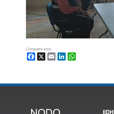
Comparte esto:
Facebook
X
Email
LinkedIn
WhatsApp