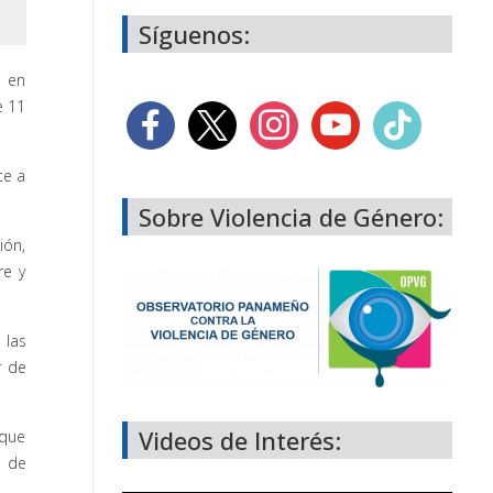
Síguenos:
o en
e 11
te a
Sobre Violencia de Género:
ión,
re y
 las
r de
Videos de Interés:
 que
o de