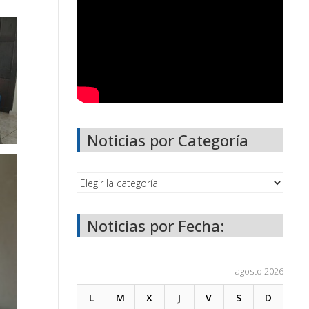
Noticias por Categoría
Noticias por Fecha:
agosto 2026
L
M
X
J
V
S
D