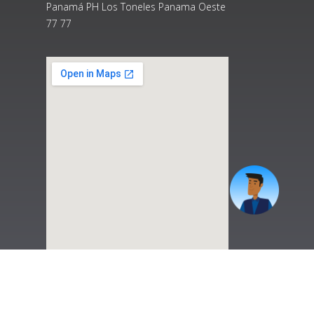
Panamá PH Los Toneles Panama Oeste
77 77
|
Preguntas Frecuentes
|
Contáctenos
|
Correo