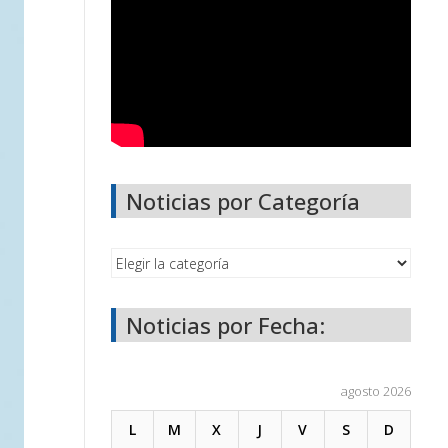
Noticias por Categoría
Noticias por Fecha:
agosto 2026
L
M
X
J
V
S
D