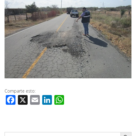
Comparte esto:
Facebook
X
Email
LinkedIn
WhatsApp
Botón de búsq
Buscar: