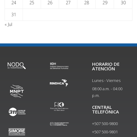
24
25
26
27
28
29
30
31
« Jul
HORARIO DE
ATENCIÓN
Lunes - Viernes
08:00 a.m. - 04:00
p.m.
CENTRAL
TELEFÓNICA
+507 500-9800
+507 500-9801​