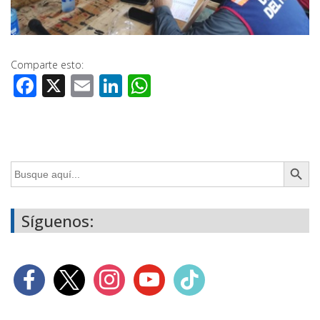
Comparte esto:
Facebook
X
Email
LinkedIn
WhatsApp
Botón de búsq
Buscar:
Síguenos: