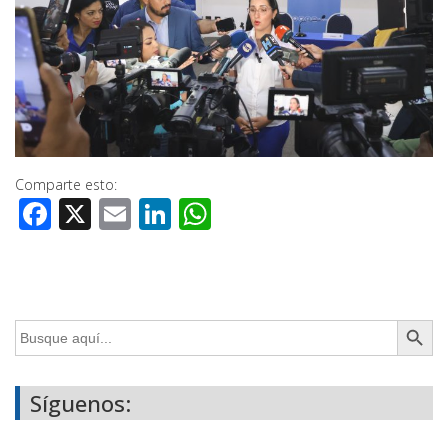
Comparte esto:
Facebook
X
Email
LinkedIn
WhatsApp
Botón de búsq
Buscar:
Síguenos: