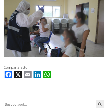
Comparte esto:
Facebook
X
Email
LinkedIn
WhatsApp
Botón de búsq
Buscar: