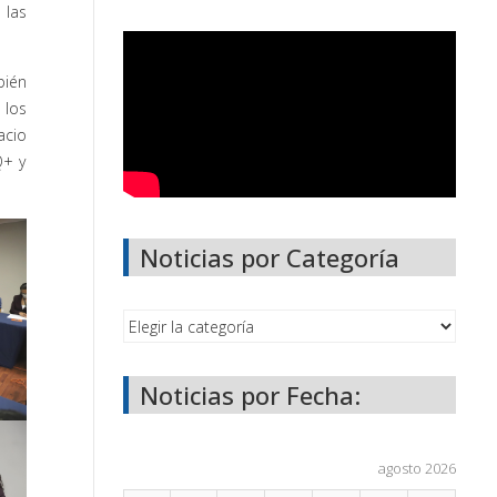
 las
bién
 los
acio
Q+ y
Noticias por Categoría
Noticias por Fecha:
agosto 2026