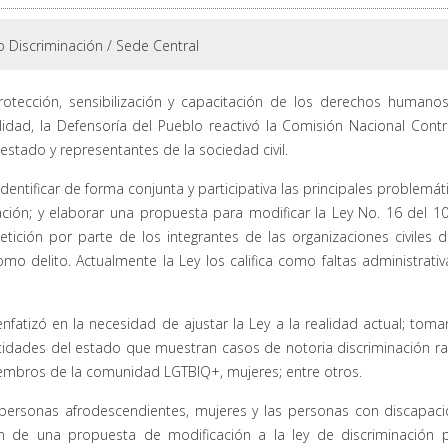
 Discriminación
/
Sede Central
protección, sensibilización y capacitación de los derechos humano
idad, la Defensoría del Pueblo reactivó la Comisión Nacional Contr
estado y representantes de la sociedad civil.
dentificar de forma conjunta y participativa las principales problemát
ción; y elaborar una propuesta para modificar la Ley No. 16 del 1
tición por parte de los integrantes de las organizaciones civiles d
omo delito. Actualmente la Ley los califica como faltas administrativ
fatizó en la necesidad de ajustar la Ley a la realidad actual; tom
dades del estado que muestran casos de notoria discriminación rac
embros de la comunidad LGTBIQ+, mujeres; entre otros.
s personas afrodescendientes, mujeres y las personas con discapac
ión de una propuesta de modificación a la ley de discriminación 