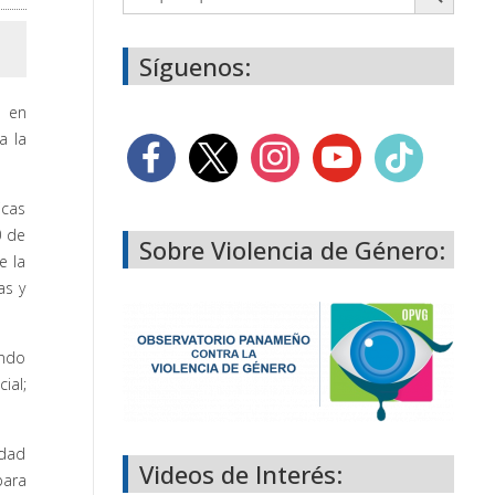
Síguenos:
s en
a la
icas
0 de
Sobre Violencia de Género:
e la
as y
ando
ial;
idad
Videos de Interés:
para