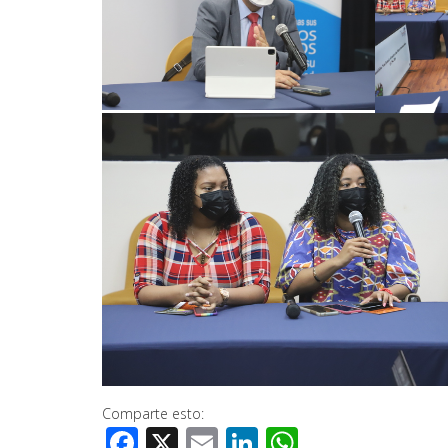
Comparte esto:
Facebook
X
Email
LinkedIn
WhatsApp