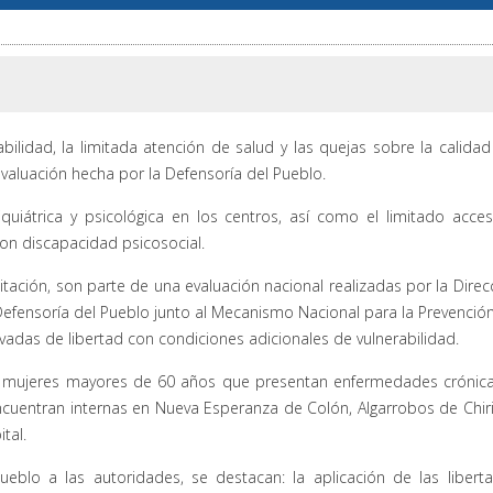
bilidad, la limitada atención de salud y las quejas sobre la calidad
evaluación hecha por la Defensoría del Pueblo.
quiátrica y psicológica en los centros, así como el limitado acce
con discapacidad psicosocial.
ación, son parte de una evaluación nacional realizadas por la Direc
Defensoría del Pueblo junto al Mecanismo Nacional para la Prevenció
ivadas de libertad con condiciones adicionales de vulnerabilidad.
 las mujeres mayores de 60 años que presentan enfermedades crónic
ncuentran internas en Nueva Esperanza de Colón, Algarrobos de Chiri
tal.
eblo a las autoridades, se destacan: la aplicación de las libert