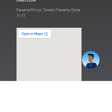
DIRECCIÓN
Panamá PH Los Toneles Panama Oeste
77 77
|
Preguntas Frecuentes
|
Contáctenos
|
Correo