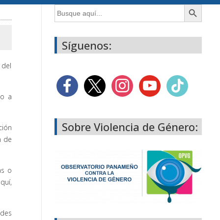
Botón de búsqueda
Buscar:
Síguenos:
 del
so a
Sobre Violencia de Género:
ción
n de
as o
quí,
ades