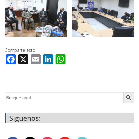
Comparte esto:
Facebook
X
Email
LinkedIn
WhatsApp
Botón de búsq
Buscar:
Síguenos: