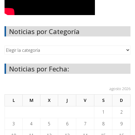
Noticias por Categoría
Noticias por Fecha:
agosto 2026
L
M
X
J
V
S
D
1
2
3
4
5
6
7
8
9