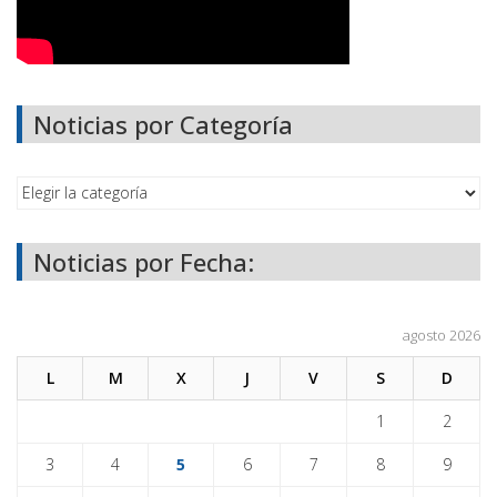
Noticias por Categoría
Noticias por Fecha:
agosto 2026
L
M
X
J
V
S
D
1
2
3
4
5
6
7
8
9