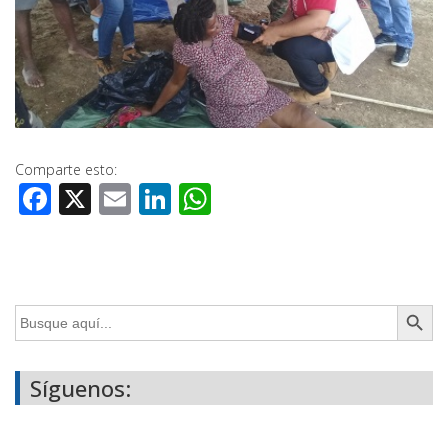
Comparte esto:
Facebook
X
Email
LinkedIn
WhatsApp
Botón de búsq
Buscar:
Síguenos: