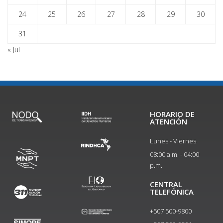
24
25
26
27
28
29
30
31
« Jul
HORARIO DE
ATENCIÓN
Lunes - Viernes
08:00 a.m. - 04:00
p.m.
CENTRAL
TELEFÓNICA
+507 500-9800