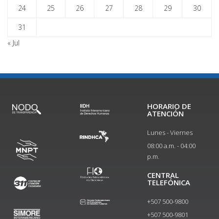
24
25
26
27
28
29
30
31
« Jul
HORARIO DE
ATENCIÓN
Lunes - Viernes
08:00 a.m. - 04:00
p.m.
CENTRAL
TELEFÓNICA
+507 500-9800
+507 500-9801​