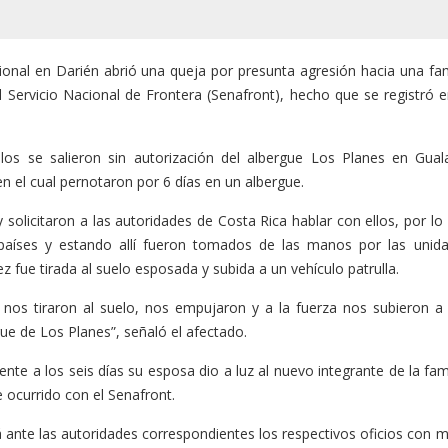
ional en Darién abrió una queja por presunta agresión hacia una fam
 Servicio Nacional de Frontera (Senafront), hecho que se registró e
llos se salieron sin autorización del albergue Los Planes en Gual
en el cual pernotaron por 6 días en un albergue.
olicitaron a las autoridades de Costa Rica hablar con ellos, por lo
s países y estando allí fueron tomados de las manos por las unid
fue tirada al suelo esposada y subida a un vehículo patrulla.
os tiraron al suelo, nos empujaron y a la fuerza nos subieron a
ue de Los Planes”, señaló el afectado.
nte a los seis días su esposa dio a luz al nuevo integrante de la fami
e ocurrido con el Senafront.
 ante las autoridades correspondientes los respectivos oficios con m