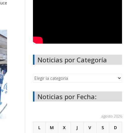
duce
Noticias por Categoría
Noticias por Fecha:
agosto 2026
L
M
X
J
V
S
D