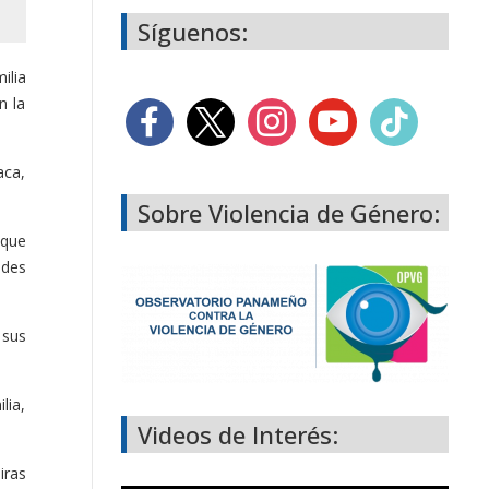
Síguenos:
ilia
n la
aca,
Sobre Violencia de Género:
 que
ades
 sus
lia,
Videos de Interés:
iras