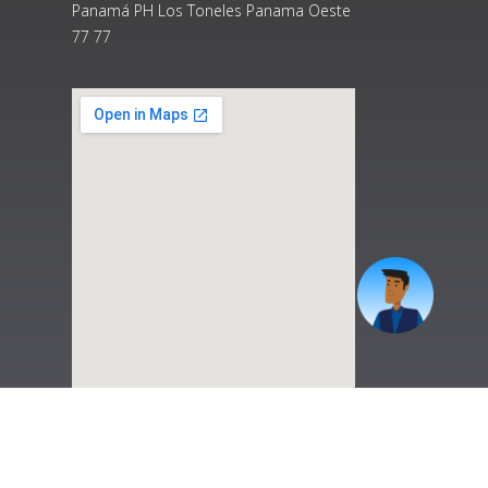
Panamá PH Los Toneles Panama Oeste
77 77
|
Preguntas Frecuentes
|
Contáctenos
|
Correo