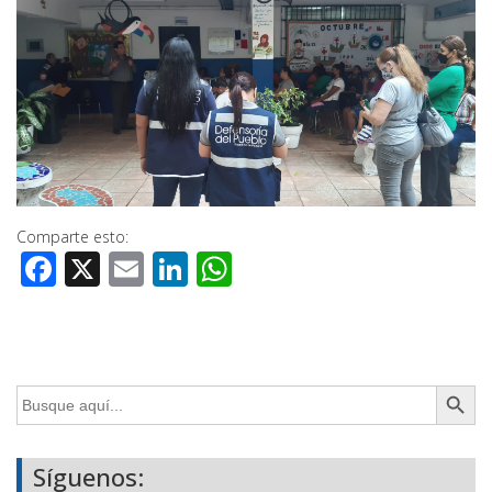
Comparte esto:
Facebook
X
Email
LinkedIn
WhatsApp
Botón de búsq
Buscar:
Síguenos: