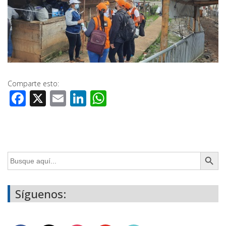
Comparte esto:
Facebook
X
Email
LinkedIn
WhatsApp
Botón de búsq
Buscar:
Síguenos: