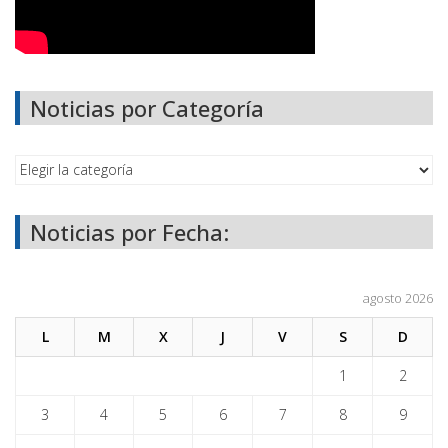
Noticias por Categoría
Noticias por Fecha:
agosto 2026
L
M
X
J
V
S
D
1
2
3
4
5
6
7
8
9