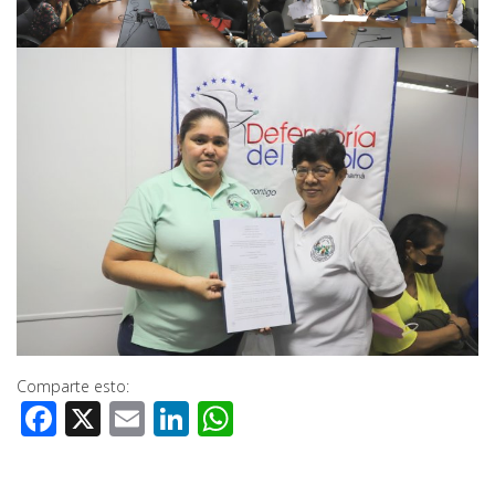
Comparte esto:
Facebook
X
Email
LinkedIn
WhatsApp