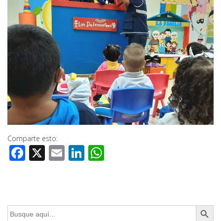
Comparte esto:
Facebook
X
Email
LinkedIn
WhatsApp
Botón de búsq
Buscar: