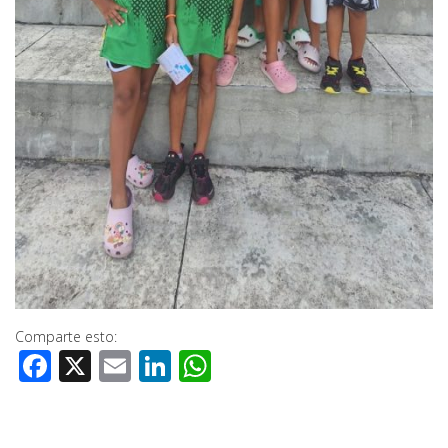
Comparte esto:
Facebook
X
Email
LinkedIn
WhatsApp