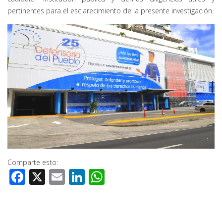
pertinentes para el esclarecimiento de la presente investigación.
Comparte esto:
Facebook
X
Email
LinkedIn
WhatsApp