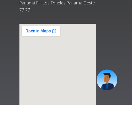
Panamá PH Los Toneles Panama Oeste
77 77
|
Preguntas Frecuentes
|
Contáctenos
|
Correo