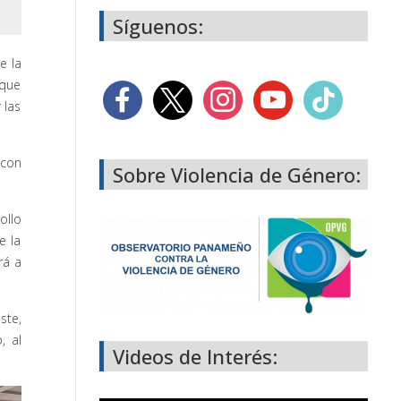
Síguenos:
e la
 que
 las
 con
Sobre Violencia de Género:
ollo
e la
rá a
ste,
, al
Videos de Interés: