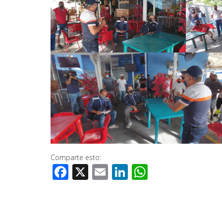
Comparte esto:
Facebook
X
Email
LinkedIn
WhatsApp