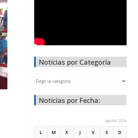
Noticias por Categoría
Noticias por Fecha:
agosto 2026
L
M
X
J
V
S
D