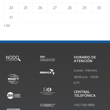
24
25
26
27
28
29
30
31
« Jul
HORARIO DE
ATENCIÓN
Lunes - Viernes
08:00 a.m. - 04:00
p.m.
CENTRAL
TELEFÓNICA
+507 500-9800