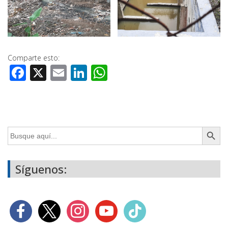
Comparte esto:
Facebook
X
Email
LinkedIn
WhatsApp
Botón de búsq
Buscar:
Síguenos: