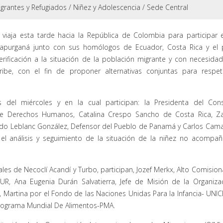
grantes y Refugiados
/
Niñez y Adolescencia
/
Sede Central
viaja esta tarde hacia la República de Colombia para participar 
apurganá junto con sus homólogos de Ecuador, Costa Rica y el 
erificación a la situación de la población migrante y con necesida
aribe, con el fin de proponer alternativas conjuntas para respe
 del miércoles y en la cual participan: la Presidenta del Con
e Derechos Humanos, Catalina Crespo Sancho de Costa Rica, Z
ardo Leblanc González, Defensor del Pueblo de Panamá y Carlos Cam
el análisis y seguimiento de la situación de la niñez no acompa
es de Necoclí Acandí y Turbo, participan, Jozef Merkx, Alto Comisio
R, Ana Eugenia Durán Salvatierra, Jefe de Misión de la Organiza
, Martina por el Fondo de las Naciones Unidas Para la Infancia- UNIC
 Programa Mundial De Alimentos-PMA.