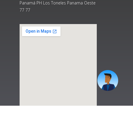
Panamá PH Los Toneles Panama Oeste
77 77
|
Preguntas Frecuentes
|
Contáctenos
|
Correo