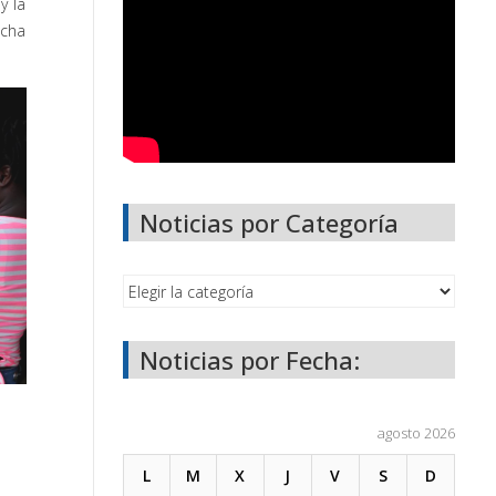
y la
icha
Noticias por Categoría
Noticias por Fecha:
agosto 2026
L
M
X
J
V
S
D