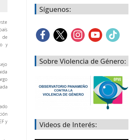
Síguenos:
este
país
d de
to y
Sobre Violencia de Género:
sejo
aida
argo
ñada
nado
ción
EF y
Videos de Interés: