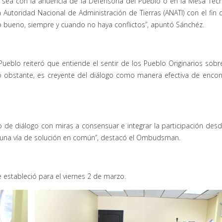
 sea con la anuencia de la Defensoría del Pueblo o en la Mesa Técn
 Autoridad Nacional de Administración de Tierras (ANATI) con el fin d
sto bueno, siempre y cuando no haya conflictos”, apuntó Sánchéz.
 Pueblo reiteró que entiende el sentir de los Pueblo Originarios sobr
, no obstante, es creyente del diálogo como manera efectiva de encon
 de diálogo con miras a consensuar e integrar la participación desd
r una vía de solución en común”, destacó el Ombudsman.
estableció para el viernes 2 de marzo.