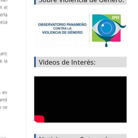
n el
erla
 esa
zaro
Videos de Interés:
e la
s en
amil
o se