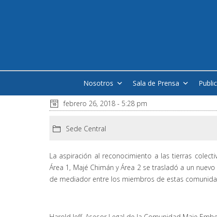
Nosotros
Sala de Prensa
Publi
febrero 26, 2018 - 5:28 pm
Sede Central
La aspiración al reconocimiento a las tierras colec
Área 1, Majé Chimán y Área 2 se trasladó a un nuevo e
de mediador entre los miembros de estas comunidade
Harold Jeff, Asesor Legal de la Comunidad Maje Ember