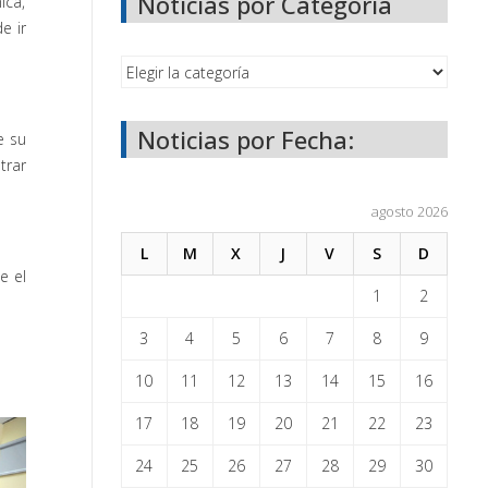
Noticias por Categoría
ica,
e ir
Noticias por Fecha:
e su
trar
agosto 2026
L
M
X
J
V
S
D
e el
1
2
3
4
5
6
7
8
9
10
11
12
13
14
15
16
17
18
19
20
21
22
23
24
25
26
27
28
29
30