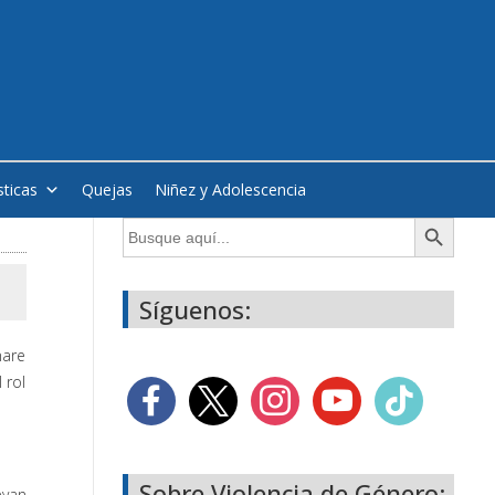
sticas
Quejas
Niñez y Adolescencia
Botón de búsqueda
Buscar:
Síguenos:
nare
 rol
Sobre Violencia de Género:
evan