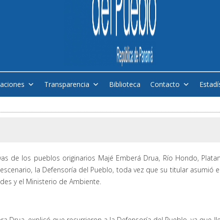
caciones
Transparencia
Biblioteca
Contacto
Estadí
tivas de los pueblos originarios Majé Emberá Drua, Río Hondo, Plata
scenario, la Defensoría del Pueblo, toda vez que su titular asumió el
s y el Ministerio de Ambiente.
a Drua, explicó que recurrieron a la Defensoría del Pueblo, ya que ll