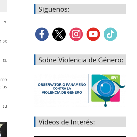
Síguenos:
s en
o se
Sobre Violencia de Género:
a su
como
días
e su
Videos de Interés: