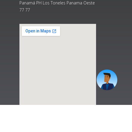
Panamá PH Los Toneles Panama Oeste
77 77
|
Preguntas Frecuentes
|
Contáctenos
|
Correo