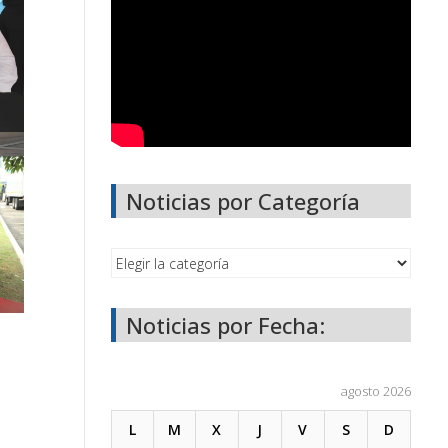
Noticias por Categoría
Noticias por Fecha:
agosto 2026
L
M
X
J
V
S
D