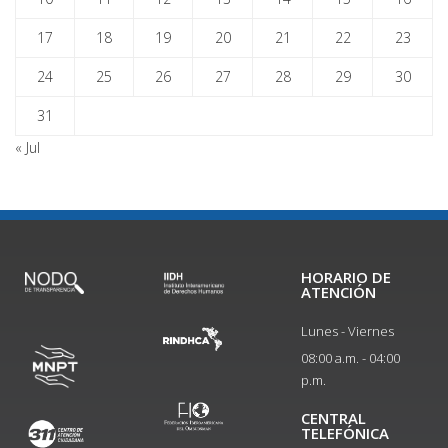
17
18
19
20
21
22
23
24
25
26
27
28
29
30
31
« Jul
HORARIO DE
ATENCIÓN
Lunes - Viernes
08:00 a.m. - 04:00
p.m.
CENTRAL
TELEFÓNICA