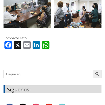
Comparte esto:
Facebook
X
Email
LinkedIn
WhatsApp
Botón de búsq
Buscar:
Síguenos: