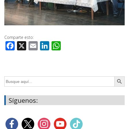
Comparte esto:
Facebook
X
Email
LinkedIn
WhatsApp
Botón de búsq
Buscar:
Síguenos: