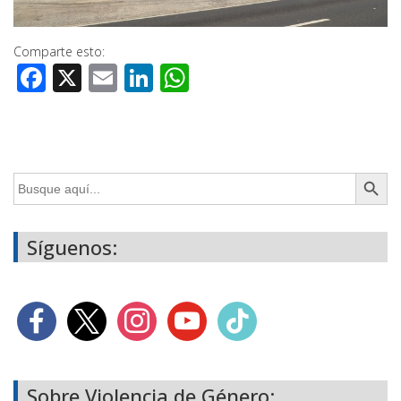
Comparte esto:
Facebook
X
Email
LinkedIn
WhatsApp
Botón de búsq
Buscar:
Síguenos:
Sobre Violencia de Género: