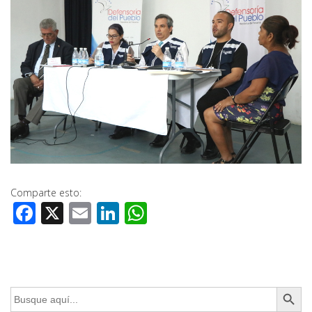
Comparte esto:
Facebook
X
Email
LinkedIn
WhatsApp
Botón de búsq
Buscar: